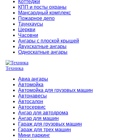
Коттеджи
КПП и посты охраны
Мансардный комплекс
Пожарное депо
Таунхаусы
Церкви
Часовни
Ангары с плоской крышей
Двухскатные ангары
Односкатные ангары
Техника
Авиа ангары
Автомойка
Автомойка для грузовых машин
Автонавесы
Автосалон
Автосервис
Ангар для автодрома
Ангар для машин
Гараж для грузовых машин
Гараж для трех машин
Мини паркинг