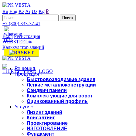
Ru
Eng
Kz
Ar
Uz
Kg
₽
+7 (800) 333-37-41
Вход
Регистрация
WEBSTEEL®
Калькулятор зданий
Решения
Продукция
+
Быстровозводимые здания
Легкие металлоконструкции
Сэндвич панели
Комплектующие для ворот
Оцинкованный профиль
Услуги
+
Лизинг зданий
Консалтинг
Проектирование
ИЗГОТОВЛЕНИЕ
Фундамент