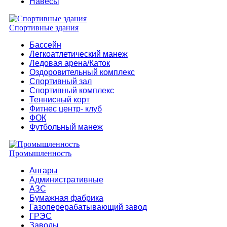
Навесы
Спортивные здания
Бассейн
Легкоатлетический манеж
Ледовая арена/Каток
Оздоровительный комплекс
Спортивный зал
Спортивный комплекс
Теннисный корт
Фитнес центр- клуб
ФОК
Футбольный манеж
Промышленность
Ангары
Административные
АЗС
Бумажная фабрика
Газоперерабатывающий завод
ГРЭС
Заводы