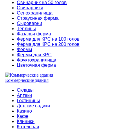
Свинарник на 50 голов
Свинарники
Сенохранилища
Страусиная ферма
Сыроварни
Теплицы
Фазанья ферма
Ферма для КРС на 100 голов
Ферма для КРС на 200 голов
Фермы
Фермы для КРС
Фруктохранилища
Цветочная ферма
Коммерческие здания
Склады
Аптеки
Гостиницы
Детские садики
Казино
Кафе
Клиники
Котельная