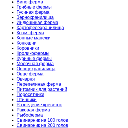
Вино ферма
Грибные фермы
Гусиная ферма
Зернохранилища
Индюшиная ферма
Картофелехранилища
Козья ферма
Конные манежи
Конюшни
Коровники
Кроликофермы
Куриные фермы
Молочная ферма
Овощехранилища
Овце ферма
Овчарня
Перепелиная ферма
Питомник для растений
Поросятники
Птичники
Разведение креветок
Раковая ферма
Рыбоферма
Свинарник на 100 голов
Свинарник на 200 голов