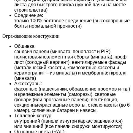
листа для быстрого поиска нужной пачки на месте
строительства)
Соединение:
только 100% болтовое соединение (высокопрочные
болты нормальной прочности)
Ограждающие конструкции
Обшивка:
сэндвич панели (минвата, пенопласт и PIR),
полистовая/поэлементная сборка (минвата), проф
лист (холодный вариант), вентилируемые фасады
(металический кассеты, композитные кассеты и
керамогранит – из минваты) и мембранная кровля
(минвата)
Аксессуары:
фасонные (нащельники, обрамление проемов и т.д.)
и крепёжные элементы (саморезы), световые
фонари (или прозрачные панели), вентиляция,
секционные/распашные вороты, стеклопакеты (до 6
камер), солнечные батареи и навесы.
Тепловой контур:
внутренний (панели изнутри каркас зашиваются)
или внешний (все панели снаружи монтируются)
Основные цвета (RAL):