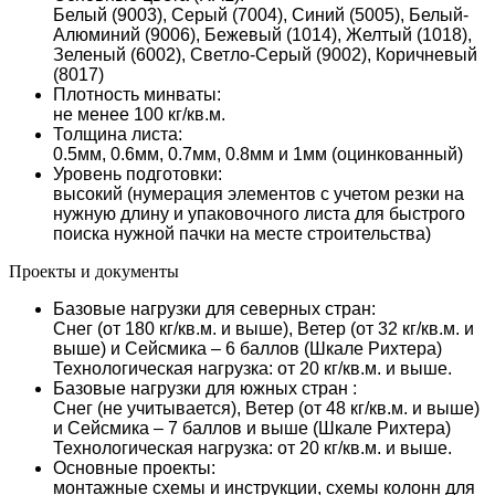
Белый (9003), Серый (7004), Синий (5005), Белый-
Алюминий (9006), Бежевый (1014), Желтый (1018),
Зеленый (6002), Светло-Серый (9002), Коричневый
(8017)
Плотность минваты:
не менее 100 кг/кв.м.
Толщина листа:
0.5мм, 0.6мм, 0.7мм, 0.8мм и 1мм (оцинкованный)
Уровень подготовки:
высокий (нумерация элементов с учетом резки на
нужную длину и упаковочного листа для быстрого
поиска нужной пачки на месте строительства)
Проекты и документы
Базовые нагрузки для северных стран:
Снег (от 180 кг/кв.м. и выше), Ветер (от 32 кг/кв.м. и
выше) и Сейсмика – 6 баллов (Шкале Рихтера)
Технологическая нагрузка: от 20 кг/кв.м. и выше.
Базовые нагрузки для южных стран :
Снег (не учитывается), Ветер (от 48 кг/кв.м. и выше)
и Сейсмика – 7 баллов и выше (Шкале Рихтера)
Технологическая нагрузка: от 20 кг/кв.м. и выше.
Основные проекты:
монтажные схемы и инструкции, схемы колонн для