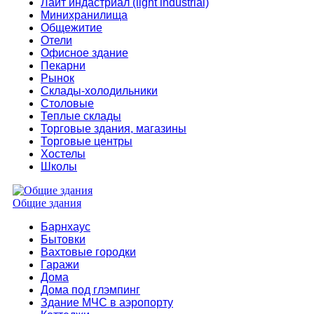
Лайт индастриал (light industrial)
Минихранилища
Общежитие
Отели
Офисное здание
Пекарни
Рынок
Склады-холодильники
Столовые
Теплые склады
Торговые здания, магазины
Торговые центры
Хостелы
Школы
Общие здания
Барнхаус
Бытовки
Вахтовые городки
Гаражи
Дома
Дома под глэмпинг
Здание МЧС в аэропорту