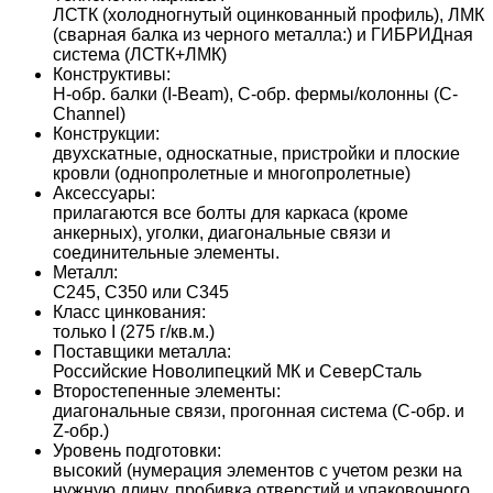
ЛСТК (холодногнутый оцинкованный профиль), ЛМК
(сварная балка из черного металла:) и ГИБРИДная
система (ЛСТК+ЛМК)
Конструктивы:
H-обр. балки (I-Beam), C-обр. фермы/колонны (C-
Channel)
Конструкции:
двухскатные, односкатные, пристройки и плоские
кровли (однопролетные и многопролетные)
Аксессуары:
прилагаются все болты для каркаса (кроме
анкерных), уголки, диагональные связи и
соединительные элементы.
Металл:
С245, С350 или С345
Класс цинкования:
только I (275 г/кв.м.)
Поставщики металла:
Российские Новолипецкий МК и СеверСталь
Второстепенные элементы:
диагональные связи, прогонная система (С-обр. и
Z-обр.)
Уровень подготовки:
высокий (нумерация элементов с учетом резки на
нужную длину, пробивка отверстий и упаковочного