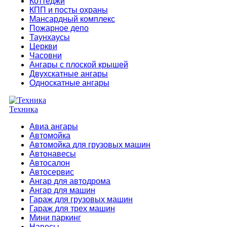
Коттеджи
КПП и посты охраны
Мансардный комплекс
Пожарное депо
Таунхаусы
Церкви
Часовни
Ангары с плоской крышей
Двухскатные ангары
Односкатные ангары
Техника
Авиа ангары
Автомойка
Автомойка для грузовых машин
Автонавесы
Автосалон
Автосервис
Ангар для автодрома
Ангар для машин
Гараж для грузовых машин
Гараж для трех машин
Мини паркинг
Навесы