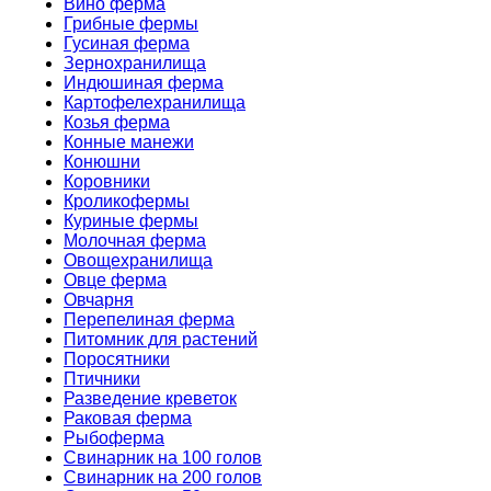
Вино ферма
Грибные фермы
Гусиная ферма
Зернохранилища
Индюшиная ферма
Картофелехранилища
Козья ферма
Конные манежи
Конюшни
Коровники
Кроликофермы
Куриные фермы
Молочная ферма
Овощехранилища
Овце ферма
Овчарня
Перепелиная ферма
Питомник для растений
Поросятники
Птичники
Разведение креветок
Раковая ферма
Рыбоферма
Свинарник на 100 голов
Свинарник на 200 голов