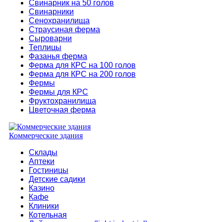
Свинарник на 50 голов
Свинарники
Сенохранилища
Страусиная ферма
Сыроварни
Теплицы
Фазанья ферма
Ферма для КРС на 100 голов
Ферма для КРС на 200 голов
Фермы
Фермы для КРС
Фруктохранилища
Цветочная ферма
Коммерческие здания
Склады
Аптеки
Гостиницы
Детские садики
Казино
Кафе
Клиники
Котельная