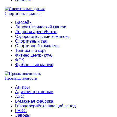
Спортивные здания
Бассейн
Легкоатлетический манеж
Ледовая арена/Каток
Оздоровительный комплекс
Спортивный зал
Спортивный комплекс
Теннисный корт
Фитнес центр- клуб
ФОК
Футбольный манеж
Промышленность
Ангары
Административные
АЗС
Бумажная фабрика
Газоперерабатывающий завод
ГРЭС
Заводы