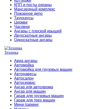
Коттеджи
КПП и посты охраны
Мансардный комплекс
Пожарное депо
Таунхаусы
Церкви
Часовни
Ангары с плоской крышей
Двухскатные ангары
Односкатные ангары
Техника
Авиа ангары
Автомойка
Автомойка для грузовых машин
Автонавесы
Автосалон
Автосервис
Ангар для автодрома
Ангар для машин
Гараж для грузовых машин
Гараж для трех машин
Мини паркинг
Навесы