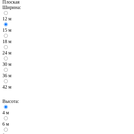
Плоская
Ширина:
12 м
15 м
18 м
24 м
30 м
36 м
42 м
Высота:
4 м
6 м