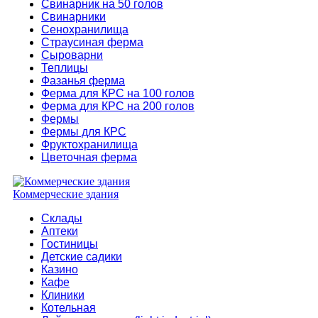
Свинарник на 50 голов
Свинарники
Сенохранилища
Страусиная ферма
Сыроварни
Теплицы
Фазанья ферма
Ферма для КРС на 100 голов
Ферма для КРС на 200 голов
Фермы
Фермы для КРС
Фруктохранилища
Цветочная ферма
Коммерческие здания
Склады
Аптеки
Гостиницы
Детские садики
Казино
Кафе
Клиники
Котельная