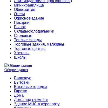
Лайт индастриал (light industrial)
Минихранилища
Общежитие
Отели
Офисное здание
Пекарни
Рынок
Склады-холодильники
Столовые
Теплые склады
Торговые здания, магазины
Торговые центры
Хостелы
Школы
Общие здания
Барнхаус
Бытовки
Вахтовые городки
Гаражи
Дома
Дома под глэмпинг
Здание МЧС в аэропорту