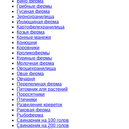
Вино ферма
Грибные фермы
Гусиная ферма
Зернохранилища
Индюшиная ферма
Картофелехранилища
Козья ферма
Конные манежи
Конюшни
Коровники
Кроликофермы
Куриные фермы
Молочная ферма
Овощехранилища
Овце ферма
Овчарня
Перепелиная ферма
Питомник для растений
Поросятники
Птичники
Разведение креветок
Раковая ферма
Рыбоферма
Свинарник на 100 голов
Свинарник на 200 голов