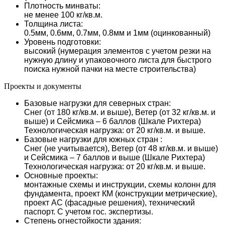
Плотность минваты:
не менее 100 кг/кв.м.
Толщина листа:
0.5мм, 0.6мм, 0.7мм, 0.8мм и 1мм (оцинкованный)
Уровень подготовки:
высокий (нумерация элементов с учетом резки на
нужную длину и упаковочного листа для быстрого
поиска нужной пачки на месте строительства)
Проекты и документы
Базовые нагрузки для северных стран:
Снег (от 180 кг/кв.м. и выше), Ветер (от 32 кг/кв.м. и
выше) и Сейсмика – 6 баллов (Шкале Рихтера)
Технологическая нагрузка: от 20 кг/кв.м. и выше.
Базовые нагрузки для южных стран :
Снег (не учитывается), Ветер (от 48 кг/кв.м. и выше)
и Сейсмика – 7 баллов и выше (Шкале Рихтера)
Технологическая нагрузка: от 20 кг/кв.м. и выше.
Основные проекты:
монтажные схемы и инструкции, схемы колонн для
фундамента, проект КМ (конструкции метрические),
проект АС (фасадные решения), технический
паспорт. С учетом гос. экспертизы.
Степень огнестойкости здания: