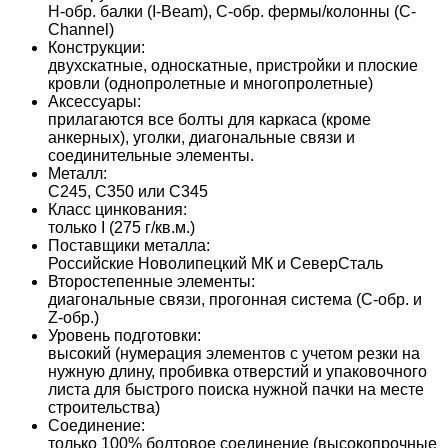
H-обр. балки (I-Beam), C-обр. фермы/колонны (C-
Channel)
Конструкции:
двухскатные, односкатные, пристройки и плоские
кровли (однопролетные и многопролетные)
Аксессуары:
прилагаются все болты для каркаса (кроме
анкерных), уголки, диагональные связи и
соединительные элементы.
Металл:
С245, С350 или С345
Класс цинкования:
только I (275 г/кв.м.)
Поставщики металла:
Российские Новолипецкий МК и СеверСталь
Второстепенные элементы:
диагональные связи, прогонная система (С-обр. и
Z-обр.)
Уровень подготовки:
высокий (нумерация элементов с учетом резки на
нужную длину, пробивка отверстий и упаковочного
листа для быстрого поиска нужной пачки на месте
строительства)
Соединение:
только 100% болтовое соединение (высокопрочные