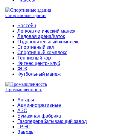
Спортивные здания
Бассейн
Легкоатлетический манеж
Ледовая арена/Каток
Оздоровительный комплекс
Спортивный зал
Спортивный комплекс
Теннисный корт
Фитнес центр- клуб
ФОК
Футбольный манеж
Промышленность
Ангары
Административные
АЗС
Бумажная фабрика
Газоперерабатывающий завод
ГРЭС
Заводы