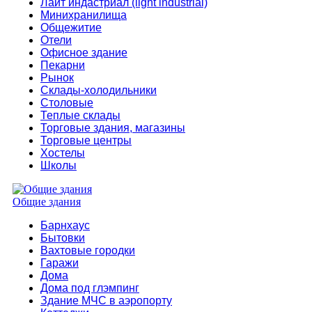
Лайт индастриал (light industrial)
Минихранилища
Общежитие
Отели
Офисное здание
Пекарни
Рынок
Склады-холодильники
Столовые
Теплые склады
Торговые здания, магазины
Торговые центры
Хостелы
Школы
Общие здания
Барнхаус
Бытовки
Вахтовые городки
Гаражи
Дома
Дома под глэмпинг
Здание МЧС в аэропорту