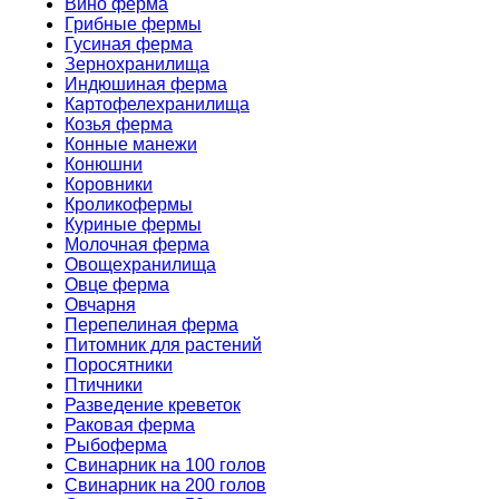
Вино ферма
Грибные фермы
Гусиная ферма
Зернохранилища
Индюшиная ферма
Картофелехранилища
Козья ферма
Конные манежи
Конюшни
Коровники
Кроликофермы
Куриные фермы
Молочная ферма
Овощехранилища
Овце ферма
Овчарня
Перепелиная ферма
Питомник для растений
Поросятники
Птичники
Разведение креветок
Раковая ферма
Рыбоферма
Свинарник на 100 голов
Свинарник на 200 голов