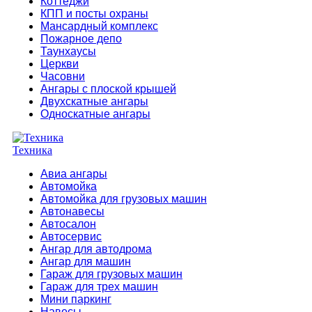
Коттеджи
КПП и посты охраны
Мансардный комплекс
Пожарное депо
Таунхаусы
Церкви
Часовни
Ангары с плоской крышей
Двухскатные ангары
Односкатные ангары
Техника
Авиа ангары
Автомойка
Автомойка для грузовых машин
Автонавесы
Автосалон
Автосервис
Ангар для автодрома
Ангар для машин
Гараж для грузовых машин
Гараж для трех машин
Мини паркинг
Навесы