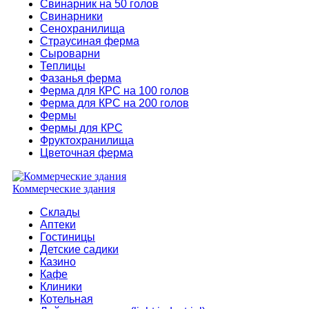
Свинарник на 50 голов
Свинарники
Сенохранилища
Страусиная ферма
Сыроварни
Теплицы
Фазанья ферма
Ферма для КРС на 100 голов
Ферма для КРС на 200 голов
Фермы
Фермы для КРС
Фруктохранилища
Цветочная ферма
Коммерческие здания
Склады
Аптеки
Гостиницы
Детские садики
Казино
Кафе
Клиники
Котельная