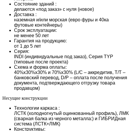
Состояние зданий :
делаются «под заказ» с нуля (новое)
Доставка :
наземная и/или морская (евро фуры и 40ка
футовые контейнеры)
Срок эксплуатации:
не менее 50 лет
Гарантия на продукцию:
от 1 до 5 лет
Серия:
INDI (индивидуальные под заказ), Серия TYP
(типовые после проекта)
Схема и форма оплаты:
40%х30%х30% и 70%х30% (L/С – аккредитив, T/T –
банковский перевод, D/P – оплата после получения
документа, подтверждающего отгрузку товара
продавцом)
Несущие конструкции
Технологии каркаса :
ЛСТК (холодногнутый оцинкованный профиль), ЛМК
(сварная балка из черного металла:) и ГИБРИДная
система (ЛСТК+ЛМК)
Конструктивы: