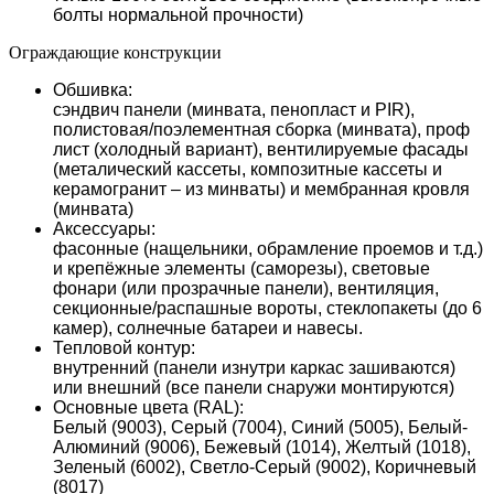
болты нормальной прочности)
Ограждающие конструкции
Обшивка:
сэндвич панели (минвата, пенопласт и PIR),
полистовая/поэлементная сборка (минвата), проф
лист (холодный вариант), вентилируемые фасады
(металический кассеты, композитные кассеты и
керамогранит – из минваты) и мембранная кровля
(минвата)
Аксессуары:
фасонные (нащельники, обрамление проемов и т.д.)
и крепёжные элементы (саморезы), световые
фонари (или прозрачные панели), вентиляция,
секционные/распашные вороты, стеклопакеты (до 6
камер), солнечные батареи и навесы.
Тепловой контур:
внутренний (панели изнутри каркас зашиваются)
или внешний (все панели снаружи монтируются)
Основные цвета (RAL):
Белый (9003), Серый (7004), Синий (5005), Белый-
Алюминий (9006), Бежевый (1014), Желтый (1018),
Зеленый (6002), Светло-Серый (9002), Коричневый
(8017)