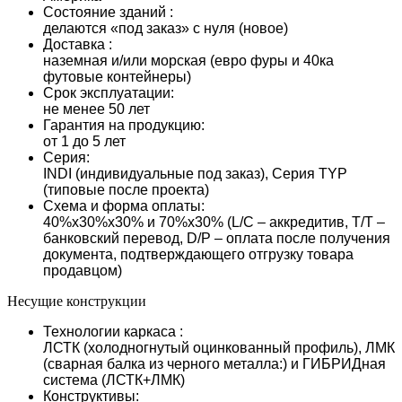
Состояние зданий :
делаются «под заказ» с нуля (новое)
Доставка :
наземная и/или морская (евро фуры и 40ка
футовые контейнеры)
Срок эксплуатации:
не менее 50 лет
Гарантия на продукцию:
от 1 до 5 лет
Серия:
INDI (индивидуальные под заказ), Серия TYP
(типовые после проекта)
Схема и форма оплаты:
40%х30%х30% и 70%х30% (L/С – аккредитив, T/T –
банковский перевод, D/P – оплата после получения
документа, подтверждающего отгрузку товара
продавцом)
Несущие конструкции
Технологии каркаса :
ЛСТК (холодногнутый оцинкованный профиль), ЛМК
(сварная балка из черного металла:) и ГИБРИДная
система (ЛСТК+ЛМК)
Конструктивы: