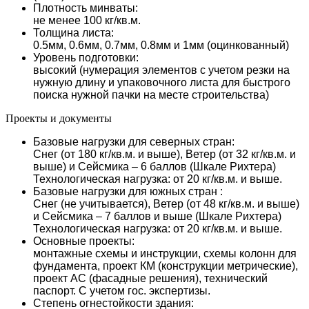
Плотность минваты:
не менее 100 кг/кв.м.
Толщина листа:
0.5мм, 0.6мм, 0.7мм, 0.8мм и 1мм (оцинкованный)
Уровень подготовки:
высокий (нумерация элементов с учетом резки на
нужную длину и упаковочного листа для быстрого
поиска нужной пачки на месте строительства)
Проекты и документы
Базовые нагрузки для северных стран:
Снег (от 180 кг/кв.м. и выше), Ветер (от 32 кг/кв.м. и
выше) и Сейсмика – 6 баллов (Шкале Рихтера)
Технологическая нагрузка: от 20 кг/кв.м. и выше.
Базовые нагрузки для южных стран :
Снег (не учитывается), Ветер (от 48 кг/кв.м. и выше)
и Сейсмика – 7 баллов и выше (Шкале Рихтера)
Технологическая нагрузка: от 20 кг/кв.м. и выше.
Основные проекты:
монтажные схемы и инструкции, схемы колонн для
фундамента, проект КМ (конструкции метрические),
проект АС (фасадные решения), технический
паспорт. С учетом гос. экспертизы.
Степень огнестойкости здания: