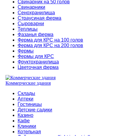
Свинарник на 50 голов
Свинарники
Сенохранилища
Страусиная ферма
Сыроварни
Теплицы
Фазанья ферма
Ферма для КРС на 100 голов
Ферма для КРС на 200 голов
Фермы
Фермы для КРС
Фруктохранилища
Цветочная ферма
Коммерческие здания
Склады
Аптеки
Гостиницы
Детские садики
Казино
Кафе
Клиники
Котельная