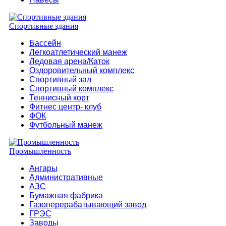
Спортивные здания
Бассейн
Легкоатлетический манеж
Ледовая арена/Каток
Оздоровительный комплекс
Спортивный зал
Спортивный комплекс
Теннисный корт
Фитнес центр- клуб
ФОК
Футбольный манеж
Промышленность
Ангары
Административные
АЗС
Бумажная фабрика
Газоперерабатывающий завод
ГРЭС
Заводы