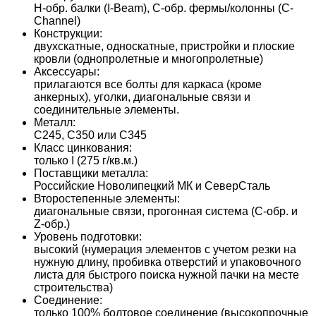
H-обр. балки (I-Beam), C-обр. фермы/колонны (C-
Channel)
Конструкции:
двухскатные, односкатные, пристройки и плоские
кровли (однопролетные и многопролетные)
Аксессуары:
прилагаются все болты для каркаса (кроме
анкерных), уголки, диагональные связи и
соединительные элементы.
Металл:
С245, С350 или С345
Класс цинкования:
только I (275 г/кв.м.)
Поставщики металла:
Российские Новолипецкий МК и СеверСталь
Второстепенные элементы:
диагональные связи, прогонная система (С-обр. и
Z-обр.)
Уровень подготовки:
высокий (нумерация элементов с учетом резки на
нужную длину, пробивка отверстий и упаковочного
листа для быстрого поиска нужной пачки на месте
строительства)
Соединение:
только 100% болтовое соединение (высокопрочные