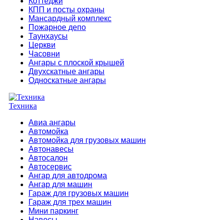
Коттеджи
КПП и посты охраны
Мансардный комплекс
Пожарное депо
Таунхаусы
Церкви
Часовни
Ангары с плоской крышей
Двухскатные ангары
Односкатные ангары
Техника
Авиа ангары
Автомойка
Автомойка для грузовых машин
Автонавесы
Автосалон
Автосервис
Ангар для автодрома
Ангар для машин
Гараж для грузовых машин
Гараж для трех машин
Мини паркинг
Навесы