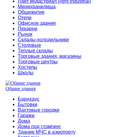
Лайт индастриал (light industrial)
Минихранилища
Общежитие
Отели
Офисное здание
Пекарни
Рынок
Склады-холодильники
Столовые
Теплые склады
Торговые здания, магазины
Торговые центры
Хостелы
Школы
Общие здания
Барнхаус
Бытовки
Вахтовые городки
Гаражи
Дома
Дома под глэмпинг
Здание МЧС в аэропорту