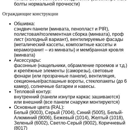
болты нормальной прочности)
Ограждающие конструкции
Обшивка:
сэндвич панели (минвата, пенопласт и PIR),
полистовая/поэлементная сборка (минвата), проф
лист (холодный вариант), вентилируемые фасады
(металический кассеты, композитные кассеты и
керамогранит – из минваты) и мембранная кровля
(минвата)
Аксессуары:
фасонные (нащельники, обрамление проемов и т.д.)
и крепёжные элементы (саморезы), световые
фонари (или прозрачные панели), вентиляция,
секционные/распашные вороты, стеклопакеты (до 6
камер), солнечные батареи и навесы.
Тепловой контур:
внутренний (панели изнутри каркас зашиваются)
или внешний (все панели снаружи монтируются)
Основные цвета (RAL):
Белый (9003), Серый (7004), Синий (5005), Белый-
Алюминий (9006), Бежевый (1014), Желтый (1018),
Зеленый (6002), Светло-Серый (9002), Коричневый
(8017)