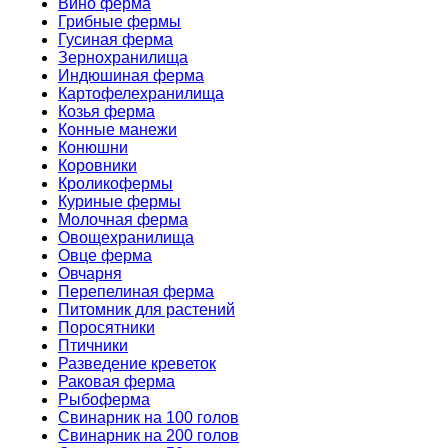
Вино ферма
Грибные фермы
Гусиная ферма
Зернохранилища
Индюшиная ферма
Картофелехранилища
Козья ферма
Конные манежи
Конюшни
Коровники
Кроликофермы
Куриные фермы
Молочная ферма
Овощехранилища
Овце ферма
Овчарня
Перепелиная ферма
Питомник для растений
Поросятники
Птичники
Разведение креветок
Раковая ферма
Рыбоферма
Свинарник на 100 голов
Свинарник на 200 голов