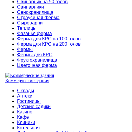
Свинарник на 50 голов
Свинарники
Сенохранилища
Страусиная ферма
Сыроварни
Теплицы
Фазанья ферма
Ферма для КРС на 100 голов
Ферма для КРС на 200 голов
Фермы
Фермы для КРС
Фруктохранилища
Цветочная ферма
Коммерческие здания
Склады
Аптеки
Гостиницы
Детские садики
Казино
Кафе
Клиники
Котельная