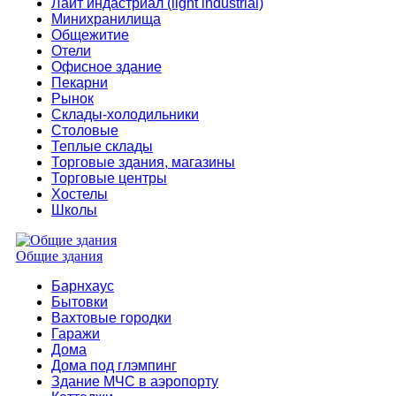
Лайт индастриал (light industrial)
Минихранилища
Общежитие
Отели
Офисное здание
Пекарни
Рынок
Склады-холодильники
Столовые
Теплые склады
Торговые здания, магазины
Торговые центры
Хостелы
Школы
Общие здания
Барнхаус
Бытовки
Вахтовые городки
Гаражи
Дома
Дома под глэмпинг
Здание МЧС в аэропорту