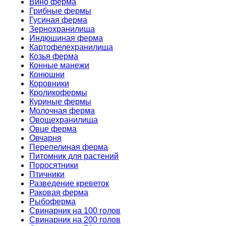
Вино ферма
Грибные фермы
Гусиная ферма
Зернохранилища
Индюшиная ферма
Картофелехранилища
Козья ферма
Конные манежи
Конюшни
Коровники
Кроликофермы
Куриные фермы
Молочная ферма
Овощехранилища
Овце ферма
Овчарня
Перепелиная ферма
Питомник для растений
Поросятники
Птичники
Разведение креветок
Раковая ферма
Рыбоферма
Свинарник на 100 голов
Свинарник на 200 голов