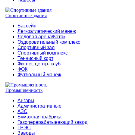
Спортивные здания
Бассейн
Легкоатлетический манеж
Ледовая арена/Каток
Оздоровительный комплекс
Спортивный зал
Спортивный комплекс
Теннисный корт
Фитнес центр- клуб
ФОК
Футбольный манеж
Промышленность
Ангары
Административные
АЗС
Бумажная фабрика
Газоперерабатывающий завод
ГРЭС
Заводы