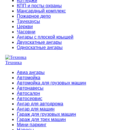
Коттеджи
КПП и посты охраны
Мансардный комплекс
Пожарное депо
Таунхаусы
Церкви
Часовни
Ангары с плоской крышей
Двухскатные ангары
Односкатные ангары
Техника
Авиа ангары
Автомойка
Автомойка для грузовых машин
Автонавесы
Автосалон
Автосервис
Ангар для автодрома
Ангар для машин
Гараж для грузовых машин
Гараж для трех машин
Мини паркинг
Навесы