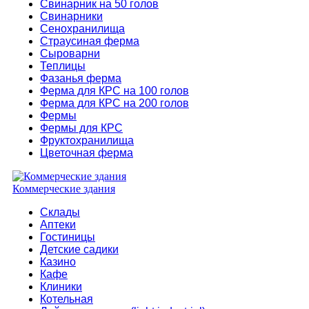
Свинарник на 50 голов
Свинарники
Сенохранилища
Страусиная ферма
Сыроварни
Теплицы
Фазанья ферма
Ферма для КРС на 100 голов
Ферма для КРС на 200 голов
Фермы
Фермы для КРС
Фруктохранилища
Цветочная ферма
Коммерческие здания
Склады
Аптеки
Гостиницы
Детские садики
Казино
Кафе
Клиники
Котельная