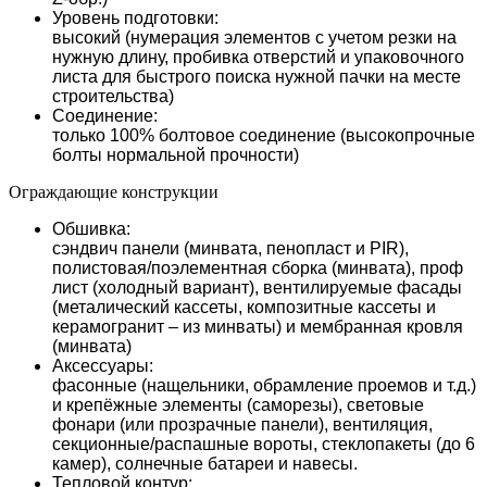
Уровень подготовки:
высокий (нумерация элементов с учетом резки на
нужную длину, пробивка отверстий и упаковочного
листа для быстрого поиска нужной пачки на месте
строительства)
Соединение:
только 100% болтовое соединение (высокопрочные
болты нормальной прочности)
Ограждающие конструкции
Обшивка:
сэндвич панели (минвата, пенопласт и PIR),
полистовая/поэлементная сборка (минвата), проф
лист (холодный вариант), вентилируемые фасады
(металический кассеты, композитные кассеты и
керамогранит – из минваты) и мембранная кровля
(минвата)
Аксессуары:
фасонные (нащельники, обрамление проемов и т.д.)
и крепёжные элементы (саморезы), световые
фонари (или прозрачные панели), вентиляция,
секционные/распашные вороты, стеклопакеты (до 6
камер), солнечные батареи и навесы.
Тепловой контур: