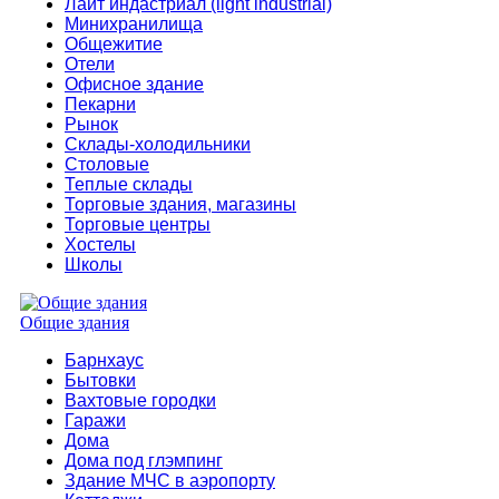
Лайт индастриал (light industrial)
Минихранилища
Общежитие
Отели
Офисное здание
Пекарни
Рынок
Склады-холодильники
Столовые
Теплые склады
Торговые здания, магазины
Торговые центры
Хостелы
Школы
Общие здания
Барнхаус
Бытовки
Вахтовые городки
Гаражи
Дома
Дома под глэмпинг
Здание МЧС в аэропорту