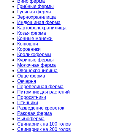
Вино ферма
Грибные фермы
Гусиная ферма
Зернохранилища
Индюшиная ферма
Картофелехранилища
Козья ферма
Конные манежи
Конюшни
Коровники
Кроликофермы
Куриные фермы
Молочная ферма
Овощехранилища
Овце ферма
Овчарня
Перепелиная ферма
Питомник для растений
Поросятники
Птичники
Разведение креветок
Раковая ферма
Рыбоферма
Свинарник на 100 голов
Свинарник на 200 голов