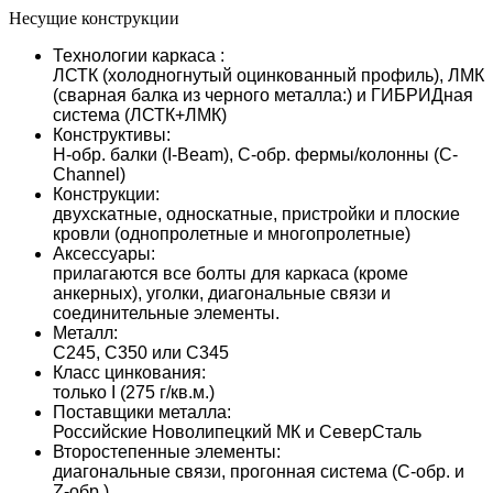
Несущие конструкции
Технологии каркаса :
ЛСТК (холодногнутый оцинкованный профиль), ЛМК
(сварная балка из черного металла:) и ГИБРИДная
система (ЛСТК+ЛМК)
Конструктивы:
H-обр. балки (I-Beam), C-обр. фермы/колонны (C-
Channel)
Конструкции:
двухскатные, односкатные, пристройки и плоские
кровли (однопролетные и многопролетные)
Аксессуары:
прилагаются все болты для каркаса (кроме
анкерных), уголки, диагональные связи и
соединительные элементы.
Металл:
С245, С350 или С345
Класс цинкования:
только I (275 г/кв.м.)
Поставщики металла:
Российские Новолипецкий МК и СеверСталь
Второстепенные элементы:
диагональные связи, прогонная система (С-обр. и
Z-обр.)