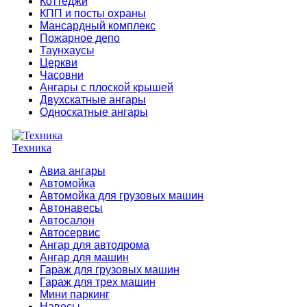
Коттеджи
КПП и посты охраны
Мансардный комплекс
Пожарное депо
Таунхаусы
Церкви
Часовни
Ангары с плоской крышей
Двухскатные ангары
Односкатные ангары
Техника
Авиа ангары
Автомойка
Автомойка для грузовых машин
Автонавесы
Автосалон
Автосервис
Ангар для автодрома
Ангар для машин
Гараж для грузовых машин
Гараж для трех машин
Мини паркинг
Навесы