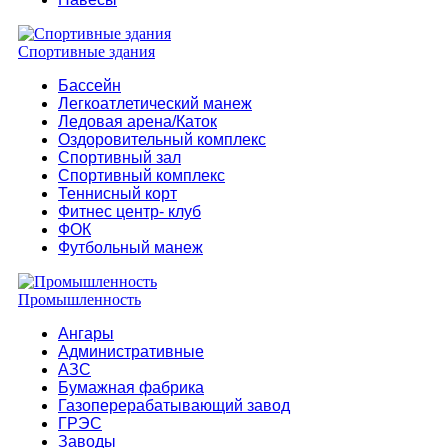
Спортивные здания
Бассейн
Легкоатлетический манеж
Ледовая арена/Каток
Оздоровительный комплекс
Спортивный зал
Спортивный комплекс
Теннисный корт
Фитнес центр- клуб
ФОК
Футбольный манеж
Промышленность
Ангары
Административные
АЗС
Бумажная фабрика
Газоперерабатывающий завод
ГРЭС
Заводы