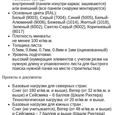
внутренний (панели изнутри каркас зашиваются)
или внешний (все панели снаружи монтируются)
Основные цвета (RAL):
Белый (9003), Серый (7004), Синий (5005), Белый-
Алюминий (9006), Бежевый (1014), Желтый (1018),
Зеленый (6002), Светло-Серый (9002), Коричневый
(8017)
Плотность минваты:
не менее 100 кг/кв.м.
Толщина листа:
0.5мм, 0.6мм, 0.7мм, 0.8мм и 1мм (оцинкованный)
Уровень подготовки:
высокий (нумерация элементов с учетом резки на
нужную длину и упаковочного листа для быстрого
поиска нужной пачки на месте строительства)
Проекты и документы
Базовые нагрузки для северных стран:
Снег (от 180 кг/кв.м. и выше), Ветер (от 32 кг/кв.м. и
выше) и Сейсмика – 6 баллов (Шкале Рихтера)
Технологическая нагрузка: от 20 кг/кв.м. и выше.
Базовые нагрузки для южных стран :
Снег (не учитывается), Ветер (от 48 кг/кв.м. и выше)
и Сейсмика – 7 баллов и выше (Шкале Рихтера)