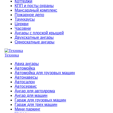
Коттеджи
КПП и посты охраны
Мансардный комплекс
Пожарное депо
Таунхаусы
Церкви
Часовни
Ангары с плоской крышей
Двухскатные ангары
Односкатные ангары
Техника
Авиа ангары
Автомойка
Автомойка для грузовых машин
Автонавесы
Автосалон
Автосервис
Ангар для автодрома
Ангар для машин
Гараж для грузовых машин
Гараж для трех машин
Мини паркинг