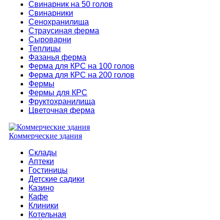
Свинарник на 50 голов
Свинарники
Сенохранилища
Страусиная ферма
Сыроварни
Теплицы
Фазанья ферма
Ферма для КРС на 100 голов
Ферма для КРС на 200 голов
Фермы
Фермы для КРС
Фруктохранилища
Цветочная ферма
Коммерческие здания
Склады
Аптеки
Гостиницы
Детские садики
Казино
Кафе
Клиники
Котельная