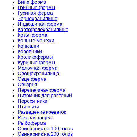
Вино ферма
Грибные фермы
Гусиная ферма
Зернохранилища
Индюшиная ферма
Картофелехранилища
Козья ферма
Конные манежи
Конюшни
Коровники
Кроликофермы
Куриные фермы
Молочная ферма
Овощехранилища
Овце ферма
Овчарня
Перепелиная ферма
Питомник для растений
Поросятники
Птичники
Разведение креветок
Раковая ферма
Рыбоферма
Свинарник на 100 голов
Свинарник на 200 голов