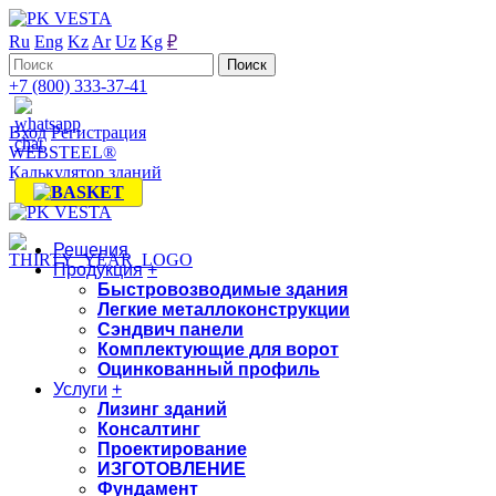
Ru
Eng
Kz
Ar
Uz
Kg
₽
+7 (800) 333-37-41
Вход
Регистрация
WEBSTEEL®
Калькулятор зданий
Решения
Продукция
+
Быстровозводимые здания
Легкие металлоконструкции
Сэндвич панели
Комплектующие для ворот
Оцинкованный профиль
Услуги
+
Лизинг зданий
Консалтинг
Проектирование
ИЗГОТОВЛЕНИЕ
Фундамент