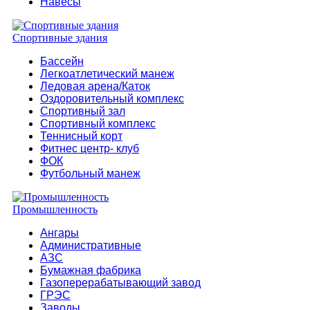
Навесы
Спортивные здания
Бассейн
Легкоатлетический манеж
Ледовая арена/Каток
Оздоровительный комплекс
Спортивный зал
Спортивный комплекс
Теннисный корт
Фитнес центр- клуб
ФОК
Футбольный манеж
Промышленность
Ангары
Административные
АЗС
Бумажная фабрика
Газоперерабатывающий завод
ГРЭС
Заводы