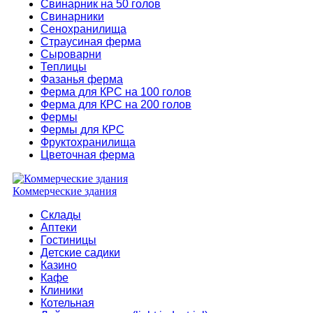
Свинарник на 50 голов
Свинарники
Сенохранилища
Страусиная ферма
Сыроварни
Теплицы
Фазанья ферма
Ферма для КРС на 100 голов
Ферма для КРС на 200 голов
Фермы
Фермы для КРС
Фруктохранилища
Цветочная ферма
Коммерческие здания
Склады
Аптеки
Гостиницы
Детские садики
Казино
Кафе
Клиники
Котельная