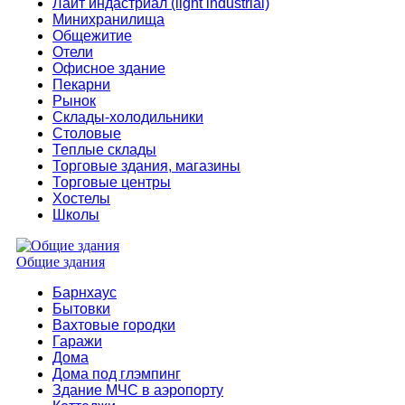
Лайт индастриал (light industrial)
Минихранилища
Общежитие
Отели
Офисное здание
Пекарни
Рынок
Склады-холодильники
Столовые
Теплые склады
Торговые здания, магазины
Торговые центры
Хостелы
Школы
Общие здания
Барнхаус
Бытовки
Вахтовые городки
Гаражи
Дома
Дома под глэмпинг
Здание МЧС в аэропорту