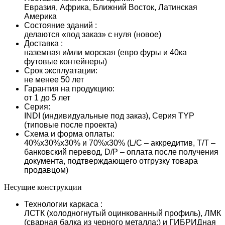
Евразия, Африка, Ближний Восток, Латинская
Америка
Состояние зданий :
делаются «под заказ» с нуля (новое)
Доставка :
наземная и/или морская (евро фуры и 40ка
футовые контейнеры)
Срок эксплуатации:
не менее 50 лет
Гарантия на продукцию:
от 1 до 5 лет
Серия:
INDI (индивидуальные под заказ), Серия TYP
(типовые после проекта)
Схема и форма оплаты:
40%х30%х30% и 70%х30% (L/С – аккредитив, T/T –
банковский перевод, D/P – оплата после получения
документа, подтверждающего отгрузку товара
продавцом)
Несущие конструкции
Технологии каркаса :
ЛСТК (холодногнутый оцинкованный профиль), ЛМК
(сварная балка из черного металла:) и ГИБРИДная