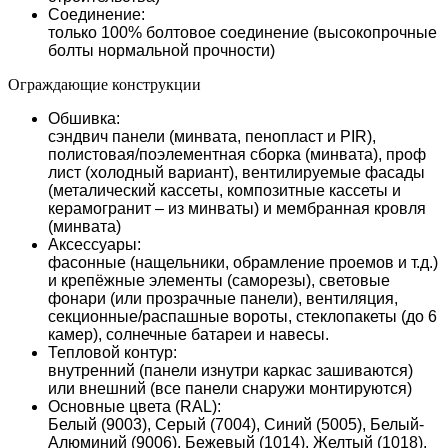
Соединение:
только 100% болтовое соединение (высокопрочные
болты нормальной прочности)
Ограждающие конструкции
Обшивка:
сэндвич панели (минвата, пенопласт и PIR),
полистовая/поэлементная сборка (минвата), проф
лист (холодный вариант), вентилируемые фасады
(металический кассеты, композитные кассеты и
керамогранит – из минваты) и мембранная кровля
(минвата)
Аксессуары:
фасонные (нащельники, обрамление проемов и т.д.)
и крепёжные элементы (саморезы), световые
фонари (или прозрачные панели), вентиляция,
секционные/распашные вороты, стеклопакеты (до 6
камер), солнечные батареи и навесы.
Тепловой контур:
внутренний (панели изнутри каркас зашиваются)
или внешний (все панели снаружи монтируются)
Основные цвета (RAL):
Белый (9003), Серый (7004), Синий (5005), Белый-
Алюминий (9006), Бежевый (1014), Желтый (1018),