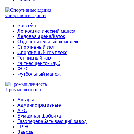
Спортивные здания
Бассейн
Легкоатлетический манеж
Ледовая арена/Каток
Оздоровительный комплекс
Спортивный зал
Спортивный комплекс
Теннисный корт
Фитнес центр- клуб
ФОК
Футбольный манеж
Промышленность
Ангары
Административные
АЗС
Бумажная фабрика
Газоперерабатывающий завод
ГРЭС
Заводы