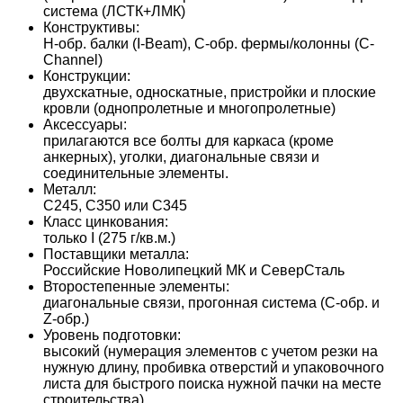
система (ЛСТК+ЛМК)
Конструктивы:
H-обр. балки (I-Beam), C-обр. фермы/колонны (C-
Channel)
Конструкции:
двухскатные, односкатные, пристройки и плоские
кровли (однопролетные и многопролетные)
Аксессуары:
прилагаются все болты для каркаса (кроме
анкерных), уголки, диагональные связи и
соединительные элементы.
Металл:
С245, С350 или С345
Класс цинкования:
только I (275 г/кв.м.)
Поставщики металла:
Российские Новолипецкий МК и СеверСталь
Второстепенные элементы:
диагональные связи, прогонная система (С-обр. и
Z-обр.)
Уровень подготовки:
высокий (нумерация элементов с учетом резки на
нужную длину, пробивка отверстий и упаковочного
листа для быстрого поиска нужной пачки на месте
строительства)