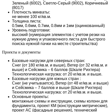
Зеленый (6002), Светло-Серый (9002), Коричневый
(8017)
Плотность минваты:
не менее 100 кг/кв.м.
Толщина листа:
0.5мм, 0.6мм, 0.7мм, 0.8мм и 1мм (оцинкованный)
Уровень подготовки:
высокий (нумерация элементов с учетом резки на
нужную длину и упаковочного листа для быстрого
поиска нужной пачки на месте строительства)
Проекты и документы
Базовые нагрузки для северных стран:
Снег (от 180 кг/кв.м. и выше), Ветер (от 32 кг/кв.м. и
выше) и Сейсмика – 6 баллов (Шкале Рихтера)
Технологическая нагрузка: от 20 кг/кв.м. и выше.
Базовые нагрузки для южных стран :
Снег (не учитывается), Ветер (от 48 кг/кв.м. и выше)
и Сейсмика – 7 баллов и выше (Шкале Рихтера)
Технологическая нагрузка: от 20 кг/кв.м. и выше.
Основные проекты:
монтажные схемы и инструкции, схемы колонн для
фундамента, проект КМ (конструкции метрические),
проект АС (фасадные решения), технический