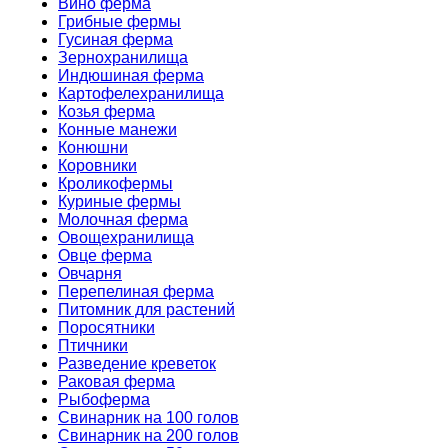
Вино ферма
Грибные фермы
Гусиная ферма
Зернохранилища
Индюшиная ферма
Картофелехранилища
Козья ферма
Конные манежи
Конюшни
Коровники
Кроликофермы
Куриные фермы
Молочная ферма
Овощехранилища
Овце ферма
Овчарня
Перепелиная ферма
Питомник для растений
Поросятники
Птичники
Разведение креветок
Раковая ферма
Рыбоферма
Свинарник на 100 голов
Свинарник на 200 голов