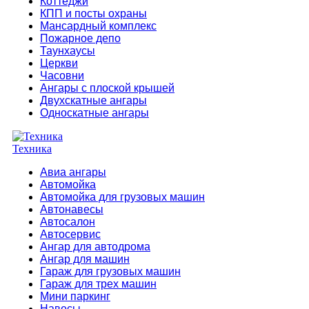
Коттеджи
КПП и посты охраны
Мансардный комплекс
Пожарное депо
Таунхаусы
Церкви
Часовни
Ангары с плоской крышей
Двухскатные ангары
Односкатные ангары
Техника
Авиа ангары
Автомойка
Автомойка для грузовых машин
Автонавесы
Автосалон
Автосервис
Ангар для автодрома
Ангар для машин
Гараж для грузовых машин
Гараж для трех машин
Мини паркинг
Навесы