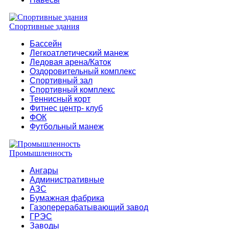
Спортивные здания
Бассейн
Легкоатлетический манеж
Ледовая арена/Каток
Оздоровительный комплекс
Спортивный зал
Спортивный комплекс
Теннисный корт
Фитнес центр- клуб
ФОК
Футбольный манеж
Промышленность
Ангары
Административные
АЗС
Бумажная фабрика
Газоперерабатывающий завод
ГРЭС
Заводы