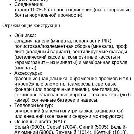
Соединение:
только 100% болтовое соединение (высокопрочные
болты нормальной прочности)
Ограждающие конструкции
Обшивка:
сэндвич панели (минвата, пенопласт и PIR),
полистовая/поэлементная сборка (минвата), проф
лист (холодный вариант), вентилируемые фасады
(металический кассеты, композитные кассеты и
керамогранит – из минваты) и мембранная кровля
(минвата)
Аксессуары:
фасонные (нащельники, обрамление проемов и т.д.)
и крепёжные элементы (саморезы), световые
фонари (или прозрачные панели), вентиляция,
секционные/распашные вороты, стеклопакеты (до 6
камер), солнечные батареи и навесы.
Тепловой контур:
внутренний (панели изнутри каркас зашиваются)
или внешний (все панели снаружи монтируются)
Основные цвета (RAL):
Белый (9003), Серый (7004), Синий (5005), Белый-
Алюминий (9006), Бежевый (1014), Желтый (1018),