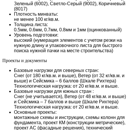
Зеленый (6002), Светло-Серый (9002), Коричневый
(8017)
Плотность минваты:
не менее 100 кг/кв.м.
Толщина листа:
0.5мм, 0.6мм, 0.7мм, 0.8мм и 1мм (оцинкованный)
Уровень подготовки:
высокий (нумерация элементов с учетом резки на
нужную длину и упаковочного листа для быстрого
поиска нужной пачки на месте строительства)
Проекты и документы
Базовые нагрузки для северных стран:
Снег (от 180 кг/кв.м. и выше), Ветер (от 32 кг/кв.м. и
выше) и Сейсмика – 6 баллов (Шкале Рихтера)
Технологическая нагрузка: от 20 кг/кв.м. и выше.
Базовые нагрузки для южных стран :
Снег (не учитывается), Ветер (от 48 кг/кв.м. и выше)
и Сейсмика – 7 баллов и выше (Шкале Рихтера)
Технологическая нагрузка: от 20 кг/кв.м. и выше.
Основные проекты:
монтажные схемы и инструкции, схемы колонн для
фундамента, проект КМ (конструкции метрические),
проект АС (фасадные решения), технический