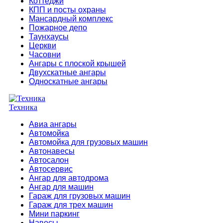
Коттеджи
КПП и посты охраны
Мансардный комплекс
Пожарное депо
Таунхаусы
Церкви
Часовни
Ангары с плоской крышей
Двухскатные ангары
Односкатные ангары
Техника
Авиа ангары
Автомойка
Автомойка для грузовых машин
Автонавесы
Автосалон
Автосервис
Ангар для автодрома
Ангар для машин
Гараж для грузовых машин
Гараж для трех машин
Мини паркинг
Навесы