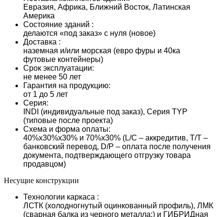
Евразия, Африка, Ближний Восток, Латинская
Америка
Состояние зданий :
делаются «под заказ» с нуля (новое)
Доставка :
наземная и/или морская (евро фуры и 40ка
футовые контейнеры)
Срок эксплуатации:
не менее 50 лет
Гарантия на продукцию:
от 1 до 5 лет
Серия:
INDI (индивидуальные под заказ), Серия TYP
(типовые после проекта)
Схема и форма оплаты:
40%х30%х30% и 70%х30% (L/С – аккредитив, T/T –
банковский перевод, D/P – оплата после получения
документа, подтверждающего отгрузку товара
продавцом)
Несущие конструкции
Технологии каркаса :
ЛСТК (холодногнутый оцинкованный профиль), ЛМК
(сварная балка из черного металла:) и ГИБРИДная