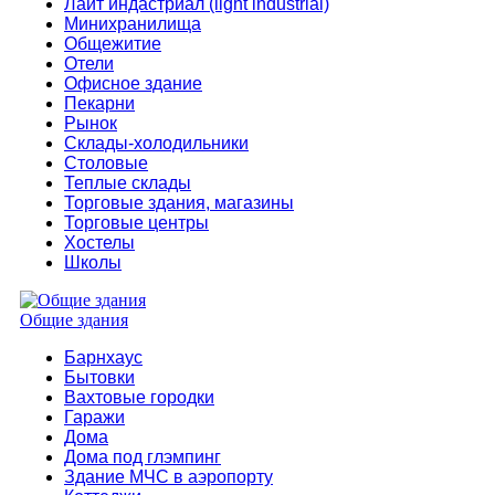
Лайт индастриал (light industrial)
Минихранилища
Общежитие
Отели
Офисное здание
Пекарни
Рынок
Склады-холодильники
Столовые
Теплые склады
Торговые здания, магазины
Торговые центры
Хостелы
Школы
Общие здания
Барнхаус
Бытовки
Вахтовые городки
Гаражи
Дома
Дома под глэмпинг
Здание МЧС в аэропорту