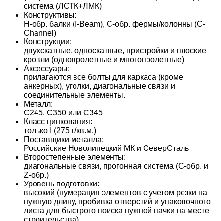
система (ЛСТК+ЛМК)
Конструктивы:
H-обр. балки (I-Beam), C-обр. фермы/колонны (C-
Channel)
Конструкции:
двухскатные, односкатные, пристройки и плоские
кровли (однопролетные и многопролетные)
Аксессуары:
прилагаются все болты для каркаса (кроме
анкерных), уголки, диагональные связи и
соединительные элементы.
Металл:
С245, С350 или С345
Класс цинкования:
только I (275 г/кв.м.)
Поставщики металла:
Российские Новолипецкий МК и СеверСталь
Второстепенные элементы:
диагональные связи, прогонная система (С-обр. и
Z-обр.)
Уровень подготовки:
высокий (нумерация элементов с учетом резки на
нужную длину, пробивка отверстий и упаковочного
листа для быстрого поиска нужной пачки на месте
строительства)