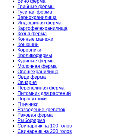
Вино ферма
Грибные фермы
Гусиная ферма
Зернохранилища
Индюшиная ферма
Картофелехранилища
Козья ферма
Конные манежи
Конюшни
Коровники
Кроликофермы
Куриные фермы
Молочная ферма
Овощехранилища
Овце ферма
Овчарня
Перепелиная ферма
Питомник для растений
Поросятники
Птичники
Разведение креветок
Раковая ферма
Рыбоферма
Свинарник на 100 голов
Свинарник на 200 голов