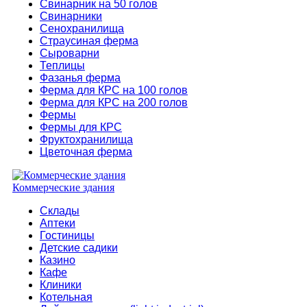
Свинарник на 50 голов
Свинарники
Сенохранилища
Страусиная ферма
Сыроварни
Теплицы
Фазанья ферма
Ферма для КРС на 100 голов
Ферма для КРС на 200 голов
Фермы
Фермы для КРС
Фруктохранилища
Цветочная ферма
Коммерческие здания
Склады
Аптеки
Гостиницы
Детские садики
Казино
Кафе
Клиники
Котельная