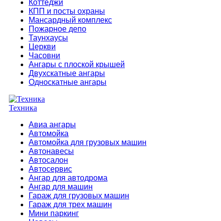
Коттеджи
КПП и посты охраны
Мансардный комплекс
Пожарное депо
Таунхаусы
Церкви
Часовни
Ангары с плоской крышей
Двухскатные ангары
Односкатные ангары
Техника
Авиа ангары
Автомойка
Автомойка для грузовых машин
Автонавесы
Автосалон
Автосервис
Ангар для автодрома
Ангар для машин
Гараж для грузовых машин
Гараж для трех машин
Мини паркинг