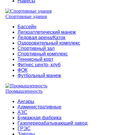
Навесы
Спортивные здания
Бассейн
Легкоатлетический манеж
Ледовая арена/Каток
Оздоровительный комплекс
Спортивный зал
Спортивный комплекс
Теннисный корт
Фитнес центр- клуб
ФОК
Футбольный манеж
Промышленность
Ангары
Административные
АЗС
Бумажная фабрика
Газоперерабатывающий завод
ГРЭС
Заводы