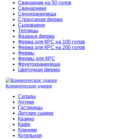
Свинарник на 50 голов
Свинарники
Сенохранилища
Страусиная ферма
Сыроварни
Теплицы
Фазанья ферма
Ферма для КРС на 100 голов
Ферма для КРС на 200 голов
Фермы
Фермы для КРС
Фруктохранилища
Цветочная ферма
Коммерческие здания
Склады
Аптеки
Гостиницы
Детские садики
Казино
Кафе
Клиники
Котельная