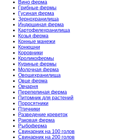
Вино ферма
Грибные фермы
Гусиная ферма
Зернохранилища
Индюшиная ферма
Картофелехранилища
Козья ферма
Конные манежи
Конюшни
Коровники
Кроликофермы
Куриные фермы
Молочная ферма
Овощехранилища
Овце ферма
Овчарня
Перепелиная ферма
Питомник для растений
Поросятники
Птичники
Разведение креветок
Раковая ферма
Рыбоферма
Свинарник на 100 голов
Свинарник на 200 голов