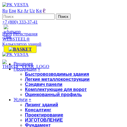
Ru
Eng
Kz
Ar
Uz
Kg
₽
+7 (800) 333-37-41
Вход
Регистрация
WEBSTEEL®
Калькулятор зданий
Решения
Продукция
+
Быстровозводимые здания
Легкие металлоконструкции
Сэндвич панели
Комплектующие для ворот
Оцинкованный профиль
Услуги
+
Лизинг зданий
Консалтинг
Проектирование
ИЗГОТОВЛЕНИЕ
Фундамент