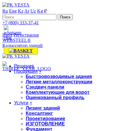
Ru
Eng
Kz
Ar
Uz
Kg
₽
+7 (800) 333-37-41
Вход
Регистрация
WEBSTEEL®
Калькулятор зданий
Решения
Продукция
+
Быстровозводимые здания
Легкие металлоконструкции
Сэндвич панели
Комплектующие для ворот
Оцинкованный профиль
Услуги
+
Лизинг зданий
Консалтинг
Проектирование
ИЗГОТОВЛЕНИЕ
Фундамент