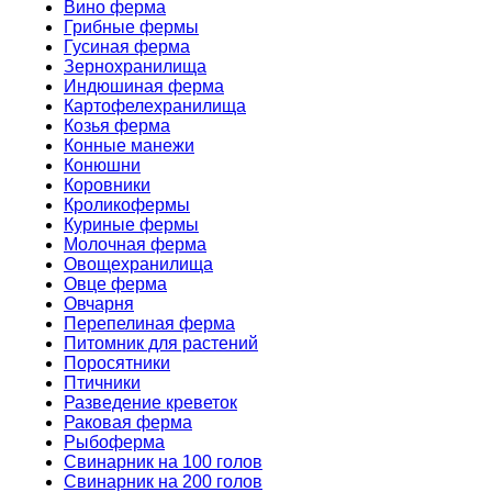
Вино ферма
Грибные фермы
Гусиная ферма
Зернохранилища
Индюшиная ферма
Картофелехранилища
Козья ферма
Конные манежи
Конюшни
Коровники
Кроликофермы
Куриные фермы
Молочная ферма
Овощехранилища
Овце ферма
Овчарня
Перепелиная ферма
Питомник для растений
Поросятники
Птичники
Разведение креветок
Раковая ферма
Рыбоферма
Свинарник на 100 голов
Свинарник на 200 голов