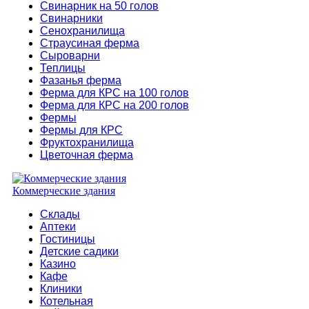
Свинарник на 50 голов
Свинарники
Сенохранилища
Страусиная ферма
Сыроварни
Теплицы
Фазанья ферма
Ферма для КРС на 100 голов
Ферма для КРС на 200 голов
Фермы
Фермы для КРС
Фруктохранилища
Цветочная ферма
Коммерческие здания
Склады
Аптеки
Гостиницы
Детские садики
Казино
Кафе
Клиники
Котельная