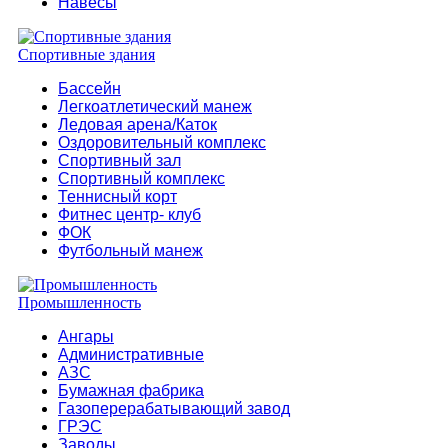
Навесы
Спортивные здания
Бассейн
Легкоатлетический манеж
Ледовая арена/Каток
Оздоровительный комплекс
Спортивный зал
Спортивный комплекс
Теннисный корт
Фитнес центр- клуб
ФОК
Футбольный манеж
Промышленность
Ангары
Административные
АЗС
Бумажная фабрика
Газоперерабатывающий завод
ГРЭС
Заводы