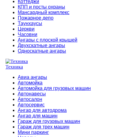
Коттеджи
КПП и посты охраны
Мансардный комплекс
Пожарное депо
Таунхаусы
Церкви
Часовни
Ангары с плоской крышей
Двухскатные ангары
Односкатные ангары
Техника
Авиа ангары
Автомойка
Автомойка для грузовых машин
Автонавесы
Автосалон
Автосервис
Ангар для автодрома
Ангар для машин
Гараж для грузовых машин
Гараж для трех машин
Мини паркинг