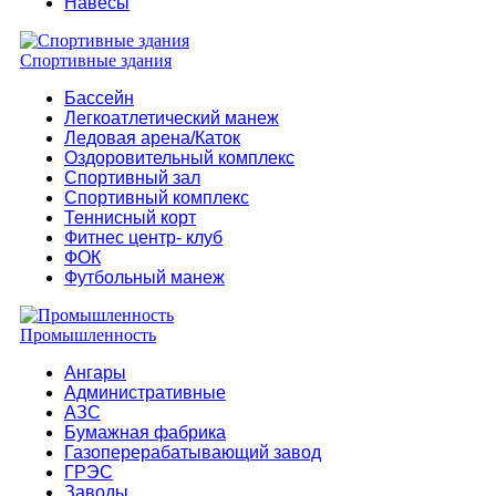
Навесы
Спортивные здания
Бассейн
Легкоатлетический манеж
Ледовая арена/Каток
Оздоровительный комплекс
Спортивный зал
Спортивный комплекс
Теннисный корт
Фитнес центр- клуб
ФОК
Футбольный манеж
Промышленность
Ангары
Административные
АЗС
Бумажная фабрика
Газоперерабатывающий завод
ГРЭС
Заводы