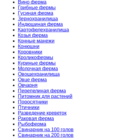
Вино ферма
Грибные фермы
Гусиная ферма
Зернохранилища
Индюшиная ферма
Картофелехранилища
Козья ферма
Конные манежи
Конюшни
Коровники
Кроликофермы
Куриные фермы
Молочная ферма
Овощехранилища
Овце ферма
Овчарня
Перепелиная ферма
Питомник для растений
Поросятники
Птичники
Разведение креветок
Раковая ферма
Рыбоферма
Свинарник на 100 голов
Свинарник на 200 голов