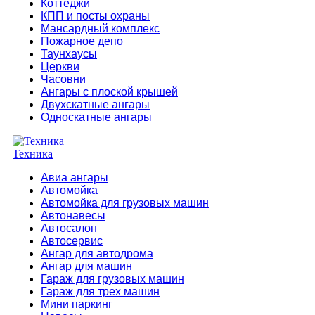
Коттеджи
КПП и посты охраны
Мансардный комплекс
Пожарное депо
Таунхаусы
Церкви
Часовни
Ангары с плоской крышей
Двухскатные ангары
Односкатные ангары
Техника
Авиа ангары
Автомойка
Автомойка для грузовых машин
Автонавесы
Автосалон
Автосервис
Ангар для автодрома
Ангар для машин
Гараж для грузовых машин
Гараж для трех машин
Мини паркинг