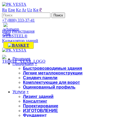
Ru
Eng
Kz
Ar
Uz
Kg
₽
+7 (800) 333-37-41
Вход
Регистрация
WEBSTEEL®
Калькулятор зданий
Решения
Продукция
+
Быстровозводимые здания
Легкие металлоконструкции
Сэндвич панели
Комплектующие для ворот
Оцинкованный профиль
Услуги
+
Лизинг зданий
Консалтинг
Проектирование
ИЗГОТОВЛЕНИЕ
Фундамент