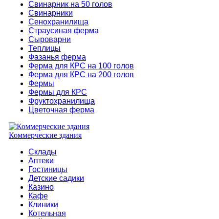
Свинарник на 50 голов
Свинарники
Сенохранилища
Страусиная ферма
Сыроварни
Теплицы
Фазанья ферма
Ферма для КРС на 100 голов
Ферма для КРС на 200 голов
Фермы
Фермы для КРС
Фруктохранилища
Цветочная ферма
Коммерческие здания
Склады
Аптеки
Гостиницы
Детские садики
Казино
Кафе
Клиники
Котельная