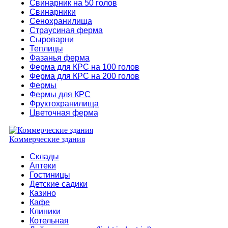
Свинарник на 50 голов
Свинарники
Сенохранилища
Страусиная ферма
Сыроварни
Теплицы
Фазанья ферма
Ферма для КРС на 100 голов
Ферма для КРС на 200 голов
Фермы
Фермы для КРС
Фруктохранилища
Цветочная ферма
Коммерческие здания
Склады
Аптеки
Гостиницы
Детские садики
Казино
Кафе
Клиники
Котельная