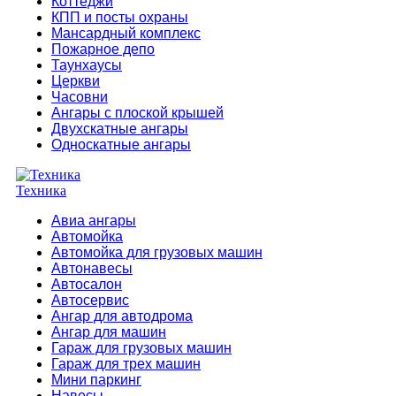
Коттеджи
КПП и посты охраны
Мансардный комплекс
Пожарное депо
Таунхаусы
Церкви
Часовни
Ангары с плоской крышей
Двухскатные ангары
Односкатные ангары
Техника
Авиа ангары
Автомойка
Автомойка для грузовых машин
Автонавесы
Автосалон
Автосервис
Ангар для автодрома
Ангар для машин
Гараж для грузовых машин
Гараж для трех машин
Мини паркинг
Навесы