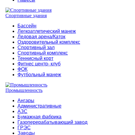
Спортивные здания
Бассейн
Легкоатлетический манеж
Ледовая арена/Каток
Оздоровительный комплекс
Спортивный зал
Спортивный комплекс
Теннисный корт
Фитнес центр- клуб
ФОК
Футбольный манеж
Промышленность
Ангары
Административные
АЗС
Бумажная фабрика
Газоперерабатывающий завод
ГРЭС
Заводы