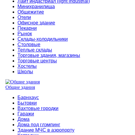
Лайт индастриал (light industrial)
Минихранилища
Общежитие
Отели
Офисное здание
Пекарни
Рынок
Склады-холодильники
Столовые
Теплые склады
Торговые здания, магазины
Торговые центры
Хостелы
Школы
Общие здания
Барнхаус
Бытовки
Вахтовые городки
Гаражи
Дома
Дома под глэмпинг
Здание МЧС в аэропорту