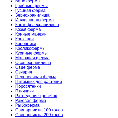
Вино ферма
Грибные фермы
Гусиная ферма
Зернохранилища
Индюшиная ферма
Картофелехранилища
Козья ферма
Конные манежи
Конюшни
Коровники
Кроликофермы
Куриные фермы
Молочная ферма
Овощехранилища
Овце ферма
Овчарня
Перепелиная ферма
Питомник для растений
Поросятники
Птичники
Разведение креветок
Раковая ферма
Рыбоферма
Свинарник на 100 голов
Свинарник на 200 голов