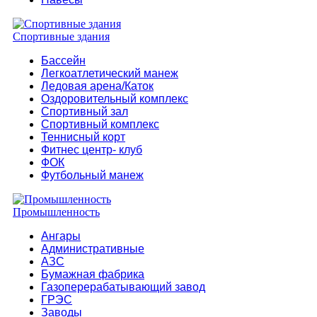
Спортивные здания
Бассейн
Легкоатлетический манеж
Ледовая арена/Каток
Оздоровительный комплекс
Спортивный зал
Спортивный комплекс
Теннисный корт
Фитнес центр- клуб
ФОК
Футбольный манеж
Промышленность
Ангары
Административные
АЗС
Бумажная фабрика
Газоперерабатывающий завод
ГРЭС
Заводы