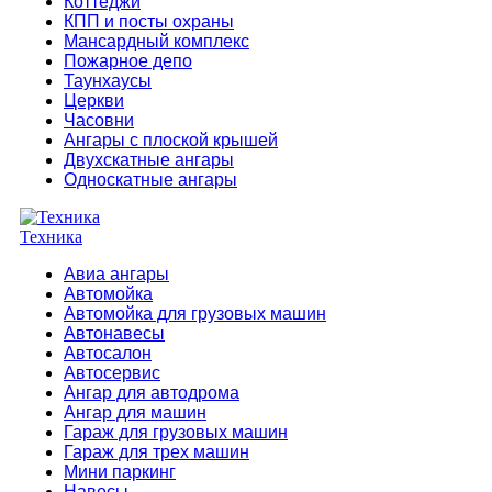
Коттеджи
КПП и посты охраны
Мансардный комплекс
Пожарное депо
Таунхаусы
Церкви
Часовни
Ангары с плоской крышей
Двухскатные ангары
Односкатные ангары
Техника
Авиа ангары
Автомойка
Автомойка для грузовых машин
Автонавесы
Автосалон
Автосервис
Ангар для автодрома
Ангар для машин
Гараж для грузовых машин
Гараж для трех машин
Мини паркинг
Навесы