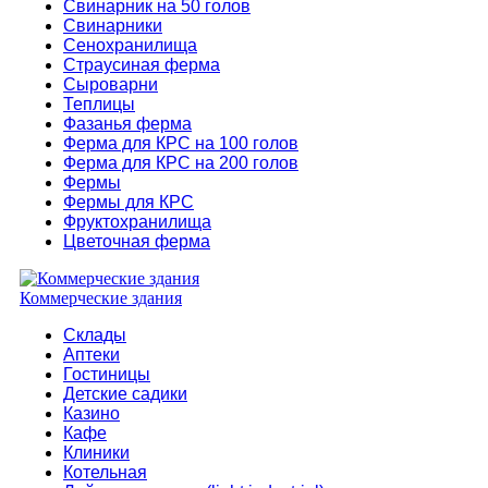
Свинарник на 50 голов
Свинарники
Сенохранилища
Страусиная ферма
Сыроварни
Теплицы
Фазанья ферма
Ферма для КРС на 100 голов
Ферма для КРС на 200 голов
Фермы
Фермы для КРС
Фруктохранилища
Цветочная ферма
Коммерческие здания
Склады
Аптеки
Гостиницы
Детские садики
Казино
Кафе
Клиники
Котельная