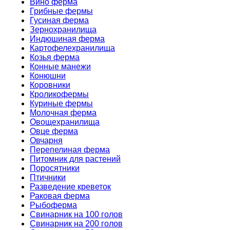
Вино ферма
Грибные фермы
Гусиная ферма
Зернохранилища
Индюшиная ферма
Картофелехранилища
Козья ферма
Конные манежи
Конюшни
Коровники
Кроликофермы
Куриные фермы
Молочная ферма
Овощехранилища
Овце ферма
Овчарня
Перепелиная ферма
Питомник для растений
Поросятники
Птичники
Разведение креветок
Раковая ферма
Рыбоферма
Свинарник на 100 голов
Свинарник на 200 голов