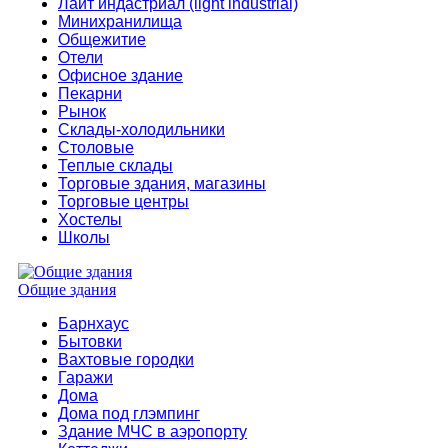
Лайт индастриал (light industrial)
Минихранилища
Общежитие
Отели
Офисное здание
Пекарни
Рынок
Склады-холодильники
Столовые
Теплые склады
Торговые здания, магазины
Торговые центры
Хостелы
Школы
Общие здания
Барнхаус
Бытовки
Вахтовые городки
Гаражи
Дома
Дома под глэмпинг
Здание МЧС в аэропорту