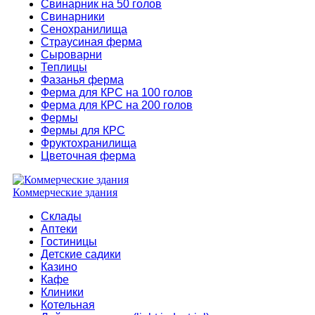
Свинарник на 50 голов
Свинарники
Сенохранилища
Страусиная ферма
Сыроварни
Теплицы
Фазанья ферма
Ферма для КРС на 100 голов
Ферма для КРС на 200 голов
Фермы
Фермы для КРС
Фруктохранилища
Цветочная ферма
Коммерческие здания
Склады
Аптеки
Гостиницы
Детские садики
Казино
Кафе
Клиники
Котельная