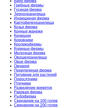
Вино ферма
Грибные фермы
Гусиная ферма
Зернохранилища
Индюшиная ферма
Картофелехранилища
Козья ферма
Конные манежи
Конюшни
Коровники
Кроликофермы
Куриные фермы
Молочная ферма
Овощехранилища
Овце ферма
Овчарня
Перепелиная ферма
Питомник для растений
Поросятники
Птичники
Разведение креветок
Раковая ферма
Рыбоферма
Свинарник на 100 голов
Свинарник на 200 голов