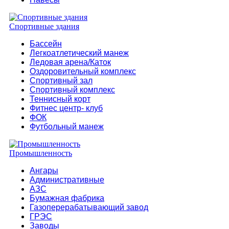
Спортивные здания
Бассейн
Легкоатлетический манеж
Ледовая арена/Каток
Оздоровительный комплекс
Спортивный зал
Спортивный комплекс
Теннисный корт
Фитнес центр- клуб
ФОК
Футбольный манеж
Промышленность
Ангары
Административные
АЗС
Бумажная фабрика
Газоперерабатывающий завод
ГРЭС
Заводы