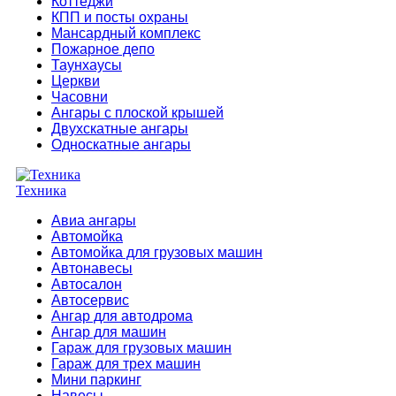
Коттеджи
КПП и посты охраны
Мансардный комплекс
Пожарное депо
Таунхаусы
Церкви
Часовни
Ангары с плоской крышей
Двухскатные ангары
Односкатные ангары
Техника
Авиа ангары
Автомойка
Автомойка для грузовых машин
Автонавесы
Автосалон
Автосервис
Ангар для автодрома
Ангар для машин
Гараж для грузовых машин
Гараж для трех машин
Мини паркинг
Навесы