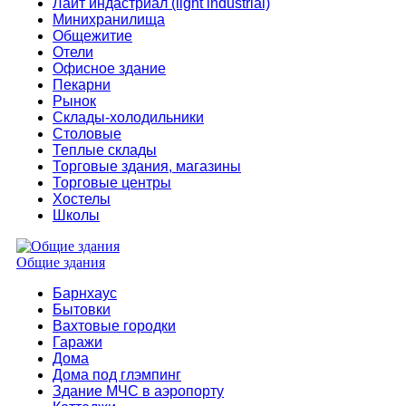
Лайт индастриал (light industrial)
Минихранилища
Общежитие
Отели
Офисное здание
Пекарни
Рынок
Склады-холодильники
Столовые
Теплые склады
Торговые здания, магазины
Торговые центры
Хостелы
Школы
Общие здания
Барнхаус
Бытовки
Вахтовые городки
Гаражи
Дома
Дома под глэмпинг
Здание МЧС в аэропорту