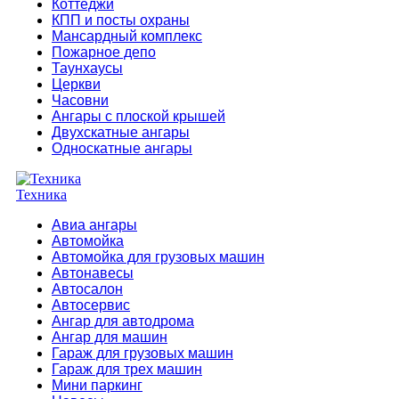
Коттеджи
КПП и посты охраны
Мансардный комплекс
Пожарное депо
Таунхаусы
Церкви
Часовни
Ангары с плоской крышей
Двухскатные ангары
Односкатные ангары
Техника
Авиа ангары
Автомойка
Автомойка для грузовых машин
Автонавесы
Автосалон
Автосервис
Ангар для автодрома
Ангар для машин
Гараж для грузовых машин
Гараж для трех машин
Мини паркинг