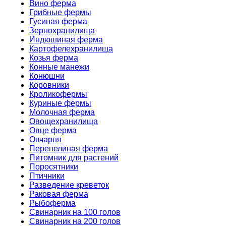
Вино ферма
Грибные фермы
Гусиная ферма
Зернохранилища
Индюшиная ферма
Картофелехранилища
Козья ферма
Конные манежи
Конюшни
Коровники
Кроликофермы
Куриные фермы
Молочная ферма
Овощехранилища
Овце ферма
Овчарня
Перепелиная ферма
Питомник для растений
Поросятники
Птичники
Разведение креветок
Раковая ферма
Рыбоферма
Свинарник на 100 голов
Свинарник на 200 голов