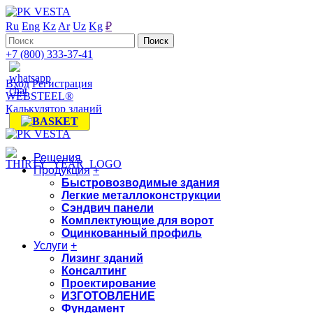
Ru
Eng
Kz
Ar
Uz
Kg
₽
+7 (800) 333-37-41
Вход
Регистрация
WEBSTEEL®
Калькулятор зданий
Решения
Продукция
+
Быстровозводимые здания
Легкие металлоконструкции
Сэндвич панели
Комплектующие для ворот
Оцинкованный профиль
Услуги
+
Лизинг зданий
Консалтинг
Проектирование
ИЗГОТОВЛЕНИЕ
Фундамент