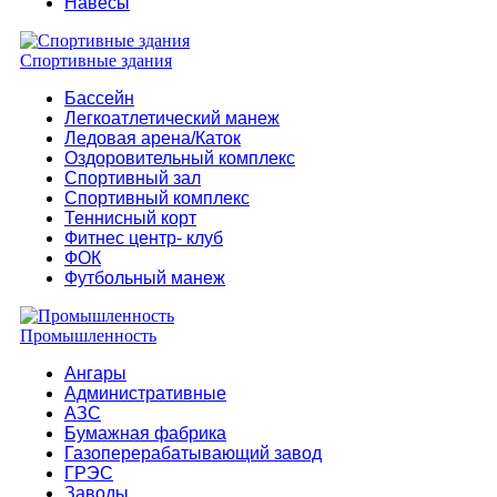
Навесы
Спортивные здания
Бассейн
Легкоатлетический манеж
Ледовая арена/Каток
Оздоровительный комплекс
Спортивный зал
Спортивный комплекс
Теннисный корт
Фитнес центр- клуб
ФОК
Футбольный манеж
Промышленность
Ангары
Административные
АЗС
Бумажная фабрика
Газоперерабатывающий завод
ГРЭС
Заводы