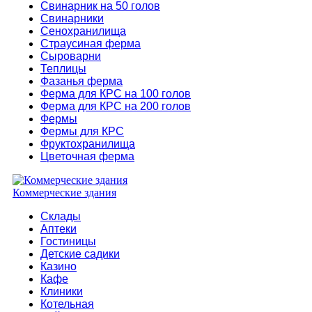
Свинарник на 50 голов
Свинарники
Сенохранилища
Страусиная ферма
Сыроварни
Теплицы
Фазанья ферма
Ферма для КРС на 100 голов
Ферма для КРС на 200 голов
Фермы
Фермы для КРС
Фруктохранилища
Цветочная ферма
Коммерческие здания
Склады
Аптеки
Гостиницы
Детские садики
Казино
Кафе
Клиники
Котельная