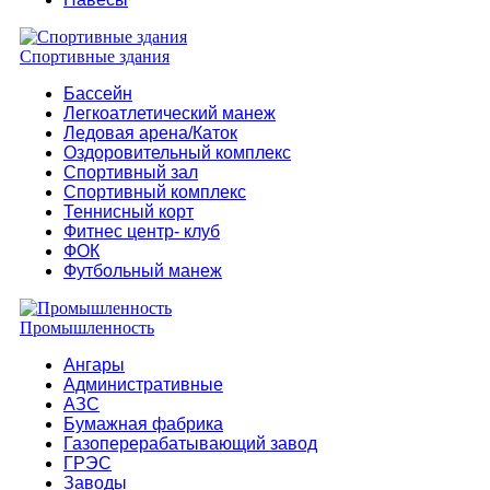
Спортивные здания
Бассейн
Легкоатлетический манеж
Ледовая арена/Каток
Оздоровительный комплекс
Спортивный зал
Спортивный комплекс
Теннисный корт
Фитнес центр- клуб
ФОК
Футбольный манеж
Промышленность
Ангары
Административные
АЗС
Бумажная фабрика
Газоперерабатывающий завод
ГРЭС
Заводы