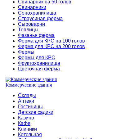
Свинарник на 50 голов
Свинарники
Сенохранилища
Страусиная ферма
Сыроварни
Теплицы
Фазанья ферма
Ферма для КРС на 100 голов
Ферма для КРС на 200 голов
Фермы
Фермы для КРС
Фруктохранилища
Цветочная ферма
Коммерческие здания
Склады
Аптеки
Гостиницы
Детские садики
Казино
Кафе
Клиники
Котельная