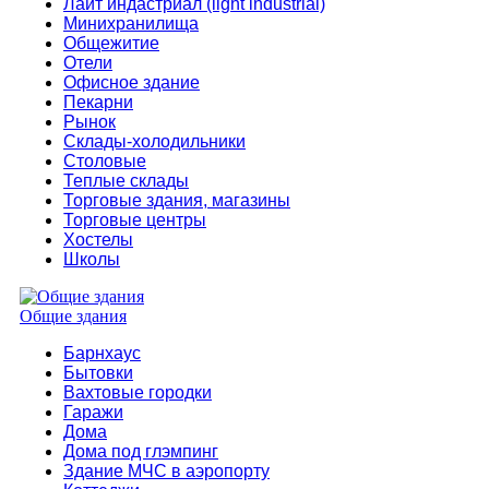
Лайт индастриал (light industrial)
Минихранилища
Общежитие
Отели
Офисное здание
Пекарни
Рынок
Склады-холодильники
Столовые
Теплые склады
Торговые здания, магазины
Торговые центры
Хостелы
Школы
Общие здания
Барнхаус
Бытовки
Вахтовые городки
Гаражи
Дома
Дома под глэмпинг
Здание МЧС в аэропорту