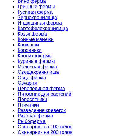
Вино ферма
Грибные фермы
Гусиная ферма
Зернохранилища
Индюшиная ферма
Картофелехранилища
Козья ферма
Конные манежи
Конюшни
Коровники
Кроликофермы
Куриные фермы
Молочная ферма
Овощехранилища
Овце ферма
Овчарня
Перепелиная ферма
Питомник для растений
Поросятники
Птичники
Разведение креветок
Раковая ферма
Рыбоферма
Свинарник на 100 голов
Свинарник на 200 голов