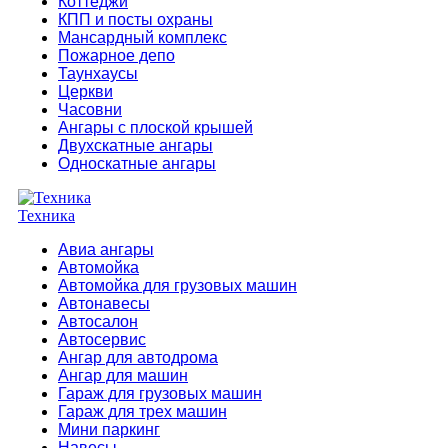
Коттеджи
КПП и посты охраны
Мансардный комплекс
Пожарное депо
Таунхаусы
Церкви
Часовни
Ангары с плоской крышей
Двухскатные ангары
Односкатные ангары
Техника
Авиа ангары
Автомойка
Автомойка для грузовых машин
Автонавесы
Автосалон
Автосервис
Ангар для автодрома
Ангар для машин
Гараж для грузовых машин
Гараж для трех машин
Мини паркинг
Навесы